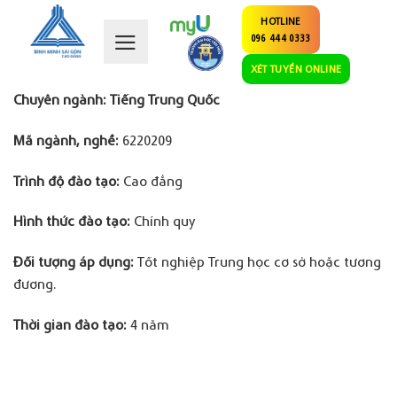
Skip
HOTLINE
to
096 444 0333
content
XÉT TUYỂN ONLINE
Chuyên ngành: Tiếng Trung Quốc
Mã ngành, nghề:
6220209
Trình độ đào tạo
:
Cao đẳng
Hình thức đào tạo:
Chính quy
Đối tượng áp dụng
:
Tốt nghiệp Trung học cơ sở hoặc tương
đương.
Thời gian đào tạo:
4 năm