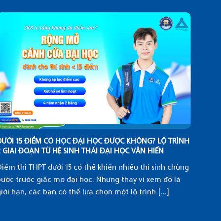
DƯỚI 15 ĐIỂM CÓ HỌC ĐẠI HỌC ĐƯỢC KHÔNG? LỘ TRÌNH
KHÁM
2 GIAI ĐOẠN TỪ HỆ SINH THÁI ĐẠI HỌC VĂN HIẾN
ĐẲNG
iểm thi THPT dưới 15 có thể khiến nhiều thí sinh chùng
Môi t
ước trước giấc mơ đại học. Nhưng thay vì xem đó là
đại và
iới hạn, các bạn có thể lựa chọn một lộ trình [...]
ưu hóa