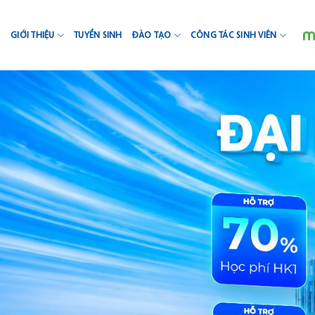
Skip
to
GIỚI THIỆU
TUYỂN SINH
ĐÀO TẠO
CÔNG TÁC SINH VIÊN
content