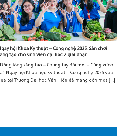
gày hội Khoa Kỹ thuật – Công nghệ 2025: Sân chơi
Những
áng tạo cho sinh viên đại học 2 giai đoạn
lịch 
“Đồng lòng sáng tạo – Chung tay đổi mới – Cùng vươn
Ngành
xa” Ngày hội Khoa học Kỹ thuật – Công nghệ 2025 vừa
thành
ua tại Trường Đại học Văn Hiến đã mang đến một [...]
khám 
lĩnh vự