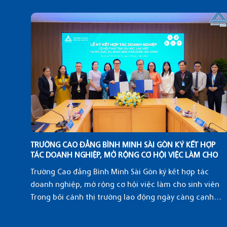
I
TRƯỜNG CAO ĐẲNG BÌNH MINH SÀI GÒN KÝ KẾT HỢP
C LÀM
TÁC DOANH NGHIỆP, MỞ RỘNG CƠ HỘI VIỆC LÀM CHO
SINH VIÊN
mà
Trường Cao đẳng Bình Minh Sài Gòn ký kết hợp tác
việc
doanh nghiệp, mở rộng cơ hội việc làm cho sinh viên
Trong bối cảnh thị trường lao động ngày càng cạnh
tranh, nhiều doanh [...]