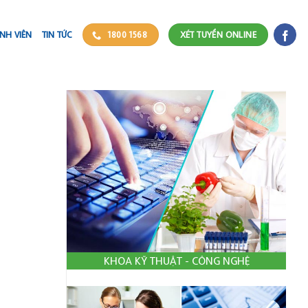
NH VIÊN
TIN TỨC
1800 1568
XÉT TUYỂN ONLINE
KHOA KỸ THUẬT - CÔNG NGHỆ