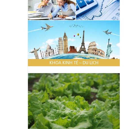
KHOA KINH TẾ – DU LỊCH