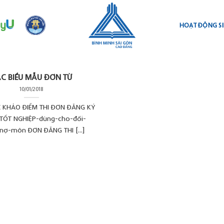
HOẠT ĐỘNG SI
C BIỂU MẪU ĐƠN TỪ
10/01/2018
 KHẢO ĐIỂM THI ĐƠN ĐĂNG KÝ
 TỐT NGHIỆP-dùng-cho-đối-
nợ-môn ĐƠN ĐĂNG THI [...]