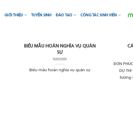
Skip
to
GIỚI THIỆU
TUYỂN SINH
ĐÀO TẠO
CÔNG TÁC SINH VIÊN
content
BIỂU MẪU HOÃN NGHĨA VỤ QUÂN
CÁ
SỰ
11/07/2019
ĐƠN PHÚC
Biểu mẫu hoãn nghĩa vụ quân sự
DỰ THI
tượng-