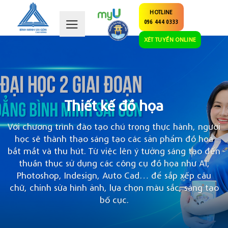
Skip
HOTLINE
to
096 444 0333
content
XÉT TUYỂN ONLINE
Thiết kế đồ họa
Với chương trình đào tạo chú trọng thực hành, người
học sẽ thành thạo sáng tạo các sản phẩm đồ họa
bắt mắt và thu hút. Từ việc lên ý tưởng sáng tạo đến
thuần thục sử dụng các công cụ đồ họa như AI,
Photoshop, Indesign, Auto Cad… để sắp xếp câu
chữ, chỉnh sửa hình ảnh, lựa chọn màu sắc, sáng tạo
bố cục.