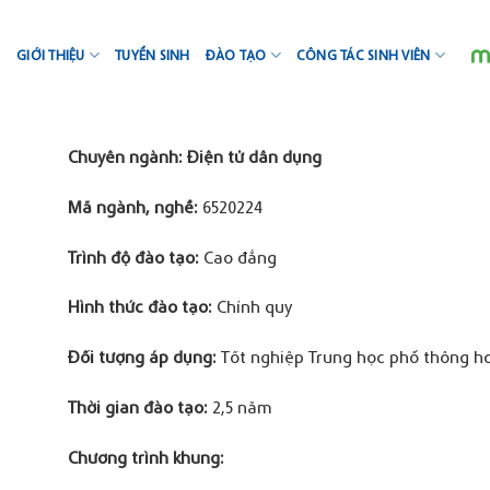
Skip
to
GIỚI THIỆU
TUYỂN SINH
ĐÀO TẠO
CÔNG TÁC SINH VIÊN
content
Chuyên ngành: Điện tử dân dụng
Mã ngành, nghề:
6520224
Trình độ đào tạo
:
Cao đẳng
Hình thức đào tạo:
Chính quy
Đối tượng áp dụng
:
Tốt nghiệp Trung học phổ thông h
Thời gian đào tạo:
2,5 năm
Chương trình khung: