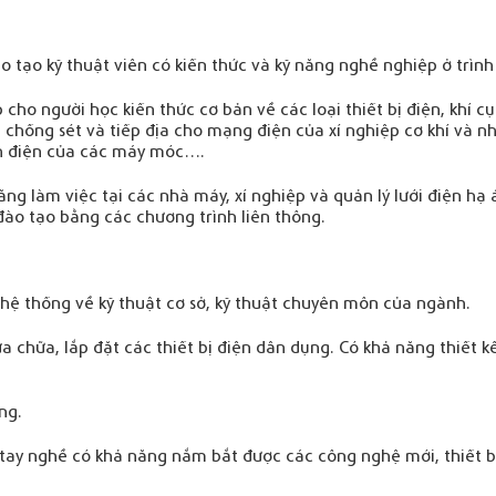
tạo kỹ thuật viên có kiến thức và kỹ năng nghề nghiệp ở trìn
ho người học kiến thức cơ bản về các loại thiết bị điện, khí c
, chống sét và tiếp địa cho mạng điện của xí nghiệp cơ khí và n
h điện của các máy móc….
g làm việc tại các nhà máy, xí nghiệp và quản lý lưới điện hạ 
ào tạo bằng các chương trình liên thông.
 hệ thống về kỹ thuật cơ sở, kỹ thuật chuyên môn của ngành.
a chữa, lắp đặt các thiết bị điện dân dụng. Có khả năng thiết 
ng.
tay nghề có khả năng nắm bắt được các công nghệ mới, thiết b