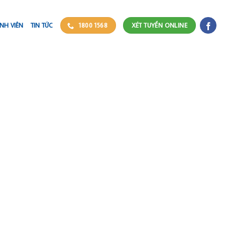
NH VIÊN
TIN TỨC
1800 1568
XÉT TUYỂN ONLINE