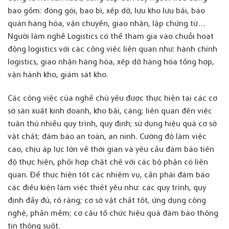
bao gồm: đóng gói, bao bì, xếp dỡ, lưu kho lưu bãi, bảo
quản hàng hóa, vận chuyển, giao nhận, lập chứng từ…
Người làm nghề Logistics có thể tham gia vào chuỗi hoạt
động logistics với các công việc liên quan như: hành chính
logistics, giao nhận hàng hóa, xếp dỡ hàng hóa tổng hợp,
vận hành kho, giám sát kho.
Các công việc của nghề chủ yếu được thực hiện tại các cơ
sở sản xuất kinh doanh, kho bãi, cảng; liên quan đến việc
tuân thủ nhiều quy trình, quy định; sử dụng hiệu quả cơ sở
vật chất; đảm bảo an toàn, an ninh. Cường độ làm việc
cao, chịu áp lực lớn về thời gian và yêu cầu đảm bảo tiến
độ thực hiện, phối hợp chặt chẽ với các bộ phận có liên
quan. Để thực hiện tốt các nhiệm vụ, cần phải đảm bảo
các điều kiện làm việc thiết yếu như: các quy trình, quy
định đầy đủ, rõ ràng; cơ sở vật chất tốt, ứng dụng công
nghệ, phần mềm; cơ cấu tổ chức hiệu quả đảm bảo thông
tin thông suốt.