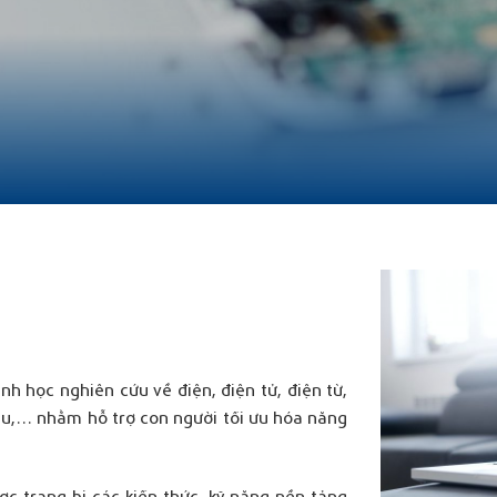
h học nghiên cứu về điện, điện tử, điện từ,
iệu,… nhằm hỗ trợ con người tối ưu hóa năng
ợc trang bị các kiến thức, kỹ năng nền tảng