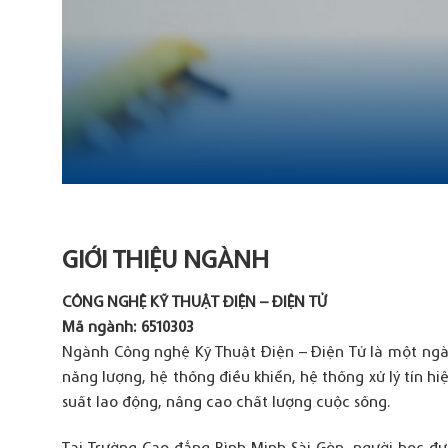
GIỚI THIỆU NGÀNH
CÔNG NGHỆ KỸ THUẬT ĐIỆN – ĐIỆN TỬ
Mã ngành: 6510303
Ngành Công nghệ Kỹ Thuật Điện – Điện Tử là một ngàn
năng lượng, hệ thống điều khiển, hệ thống xử lý tín h
suất lao động, nâng cao chất lượng cuộc sống.
Tại Trường Cao đẳng Bình Minh Sài Gòn, người học đư