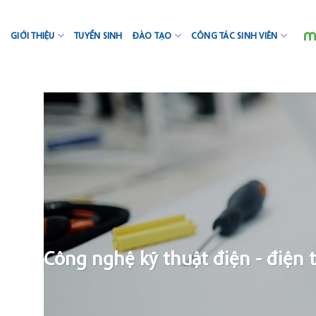
Skip
to
GIỚI THIỆU
TUYỂN SINH
ĐÀO TẠO
CÔNG TÁC SINH VIÊN
content
Công nghệ kỹ thuật điện - điện 