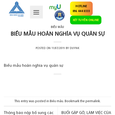
Skip
HOTLINE
to
096 444 0333
content
XÉT TUYỂN ONLINE
BIỂU MẪU
BIỂU MẪU HOÃN NGHĨA VỤ QUÂN SỰ
POSTED ON
11/07/2019
BY
DUYNK
Biểu mẫu hoãn nghĩa vụ quân sự
This entry was posted in
Biểu mẫu
. Bookmark the
permalink
.
Thông báo nộp bổ sung các
BUỔI GẶP GỠ, LÀM VIỆC CỦA