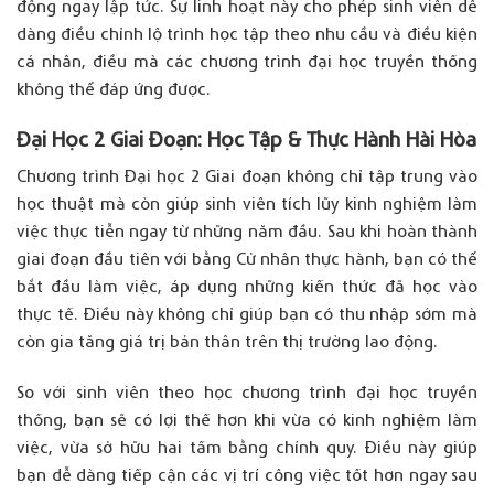
động
ngay
lập
tức
.
Sự
linh
hoạt
này
cho
phép
sinh
viên
dễ
dàng
điều
chỉnh
lộ
trình
học
tập
theo
nhu
cầu
và
điều
kiện
cá
nhân
,
điều
mà
các
chương
trình
đại
học
truyền
thống
không
thể
đáp
ứng
được
.
Đại
Học 2 Giai
Đoạn
: Học
Tập
&
Thực
Hành
Hài
Hòa
Chương
trình
Đại
học
2 Giai
đoạn
không
chỉ
tập
trung
vào
học
thuật
mà
còn
giúp
sinh
viên
tích
lũy
kinh
nghiệm
làm
việc
thực
tiễn
ngay
từ
những
năm
đầu
.
Sau
khi
hoàn
thành
giai
đoạn
đầu
tiên
với
bằng
Cử
nhân
thực
hành
,
bạn
có
thể
bắt
đầu
làm
việc
,
áp
dụng
những
kiến
thức
đã
học
vào
thực
tế
.
Điều
này
không
chỉ
giúp
bạn
có
thu
nhập
sớm
mà
còn
gia
tăng
giá
trị
bản
thân
trên
thị
trường
lao
động
.
So
với
sinh
viên
theo
học
chương
trình
đại
học
truyền
thống
,
bạn
sẽ
có
lợi
thế
hơn
khi
vừa
có
kinh
nghiệm
làm
việc
,
vừa
sở
hữu
hai
tấm
bằng
chính
quy
.
Điều
này
giúp
bạn
dễ
dàng
tiếp
cận
các
vị
trí
công
việc
tốt
hơn
ngay
sau