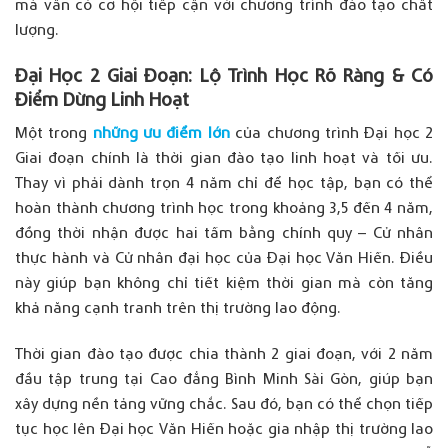
mà
vẫn
có
cơ
hội
tiếp
cận
với
chương
trình
đào
tạo
chất
lượng
.
Đại
Học 2 Giai
Đoạn
:
Lộ
Trình Học
Rõ
Ràng
&
Có
Điểm
Dừng
Linh
Hoạt
Một
trong
những ưu điểm lớn
của
chương
trình
Đại
học
2
Giai
đoạn
chính
là
thời
gian
đào
tạo
linh
hoạt
và
tối
ưu
.
Thay
vì
phải
dành
trọn
4
năm
chỉ
để
học
tập
,
bạn
có
thể
hoàn
thành
chương
trình
học
trong
khoảng
3,5
đến
4
năm
,
đồng
thời
nhận
được
hai
tấm
bằng
chính
quy
–
Cử
nhân
thực
hành
và
Cử
nhân
đại
học
của
Đại
học
Văn
Hiến
.
Điều
này
giúp
bạn
không
chỉ
tiết
kiệm
thời
gian
mà
còn
tăng
khả
năng
cạnh
tranh
trên
thị
trường
lao
động
.
Thời
gian
đào
tạo
được
chia
thành
2
giai
đoạn
,
với
2
năm
đầu
tập
trung
tại
Cao
đẳng
Bình Minh Sài Gòn,
giúp
bạn
xây
dựng
nền
tảng
vững
chắc
. Sau
đó
,
bạn
có
thể
chọn
tiếp
tục
học
lên
Đại
học
Văn
Hiến
hoặc
gia
nhập
thị
trường
lao