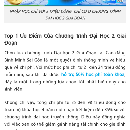
NHẬP HỌC CHỈ VỚI 5 TRIỆU ĐỒNG, CHỈ CÓ Ở CHƯƠNG TRÌNH
ĐẠI HỌC 2 GIAI ĐOẠN
Top 1
Ưu
Điểm
Của
Chương
Trình Đại Học 2 Giai
Đoạn
Chọn
lựa
chương
trình
Đại
học
2 Giai
đoạn
tại
Cao
đẳng
Bình Minh Sài Gòn
là
một
quyết
định
thông
minh
và
hiệu
quả
về
chi
phí
.
Với
mức
học
phí
chỉ
từ
21
đến
24
triệu
đồng
mỗi
năm
,
sau
khi
đã
được
hỗ trợ 50% học phí toàn khóa
,
đây
là
một
trong
những
lựa
chọn
tốt
nhất
hiện
nay
cho
sinh
viên
.
Không
chỉ
vậy
,
tổng
chi
phí
từ
85
đến
98
triệu
đồng
cho
toàn
bộ
khóa
học
4
năm
giúp
bạn
tiết
kiệm
đến
85% so
với
chương
trình
đại
học
truyền
thống
.
Điều
này
đồng
nghĩa
với
việc
bạn
có
thể
giảm
gánh
nặng
tài
chính
cho
gia
đình