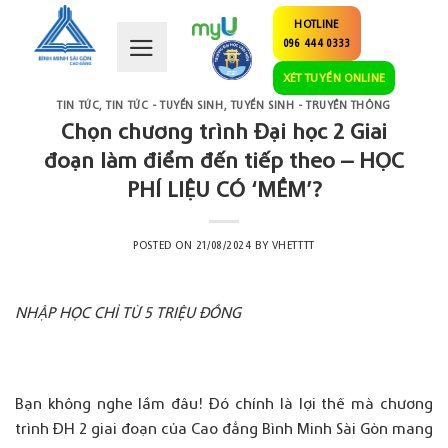
Skip
HOTLINE
to
096 444 0333
content
XÉT TUYỂN ONLINE
TIN TỨC
,
TIN TỨC - TUYỂN SINH
,
TUYỂN SINH - TRUYỀN THÔNG
Chọn chương trình Đại học 2 Giai
đoạn làm điểm đến tiếp theo – HỌC
PHÍ LIỆU CÓ ‘MỀM’?
POSTED ON
21/08/2024
BY
VHETTTT
NHẬP HỌC CHỈ TỪ 5 TRIỆU ĐỒNG
Bạn
không
nghe
lầm
đâu
!
Đó
chính
là
lợi
thế
mà
chương
trình
ĐH 2
giai
đoạn
của
Cao
đẳng
Bình Minh Sài Gòn
mang