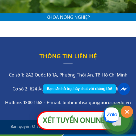
KHOA NÔNG NGHIỆP
THÔNG TIN LIÊN HỆ
Cơ sở 1: 2A2 Quốc lộ 1A, Phường Thới An, TP. Hồ Chí Minh
Cơ sở 2: 624 Âu Cơ, Phường Bảy Hiền, TP. Hồ Chí Minh
Bạn cần hỗ trợ, hãy chat với chúng tôi!
Hotline: 1800 1568
-
E-mail: binhminhsaigon@aurora.edu.vn
XÉT TUYỂN ONLINE
Bản quyền © 2026
Aurora Saigon College. All rights reserved.