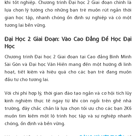
khi
tốt
nghiệp
.
Chương
trình
Đại
học
2 Giai
đoạn
chính
là
lựa
chọn
lý
tưởng
cho
những
bạn
trẻ
muốn
rút
ngắn
thời
gian
học
tập
,
nhanh
chóng
ổn
định
sự
nghiệp
và
có
một
tương
lai
bền
vững
.
Đại
Học 2 Giai
Đoạn
:
Vào
Cao
Đẳng
Để
Học
Đại
Học
Chương
trình
Đại
học
2 Giai
đoạn
tại
Cao
đẳng
Bình Minh
Sài Gòn
và
Đại
học
Văn
Hiến
mang
đến
một
hướng
đi
linh
hoạt
,
tiết
kiệm
và
hiệu
quả
cho
các
bạn
trẻ
đang
muốn
đầu
tư
cho
tương
lai
.
Với
chi
phí
hợp
lý
,
thời
gian
đào
tạo
ngắn
và
cơ
hội
tích
lũy
kinh
nghiệm
thực
tế
ngay
từ
khi
còn
ngồi
trên
ghế
nhà
trường
,
đây
chắc
chắn
là
lựa
chọn
tối
ưu
cho
các
bạn
2K6
muốn
tìm
kiếm
một
lộ
trình
học
tập
và
sự
nghiệp
nhanh
chóng
,
ổn
định
và
bền
vững
.