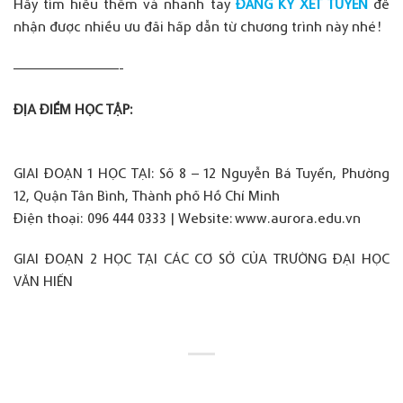
Hãy
tìm
hiểu
thêm
và
nhanh
tay
ĐĂNG KÝ XÉT TUYỂN
để
nhận
được
nhiều
ưu
đãi
hấp
dẫn
từ
chương
trình
này
nhé
!
​—————————-
ĐỊA ĐIỂM HỌC TẬP:
GIAI ĐOẠN 1 HỌC TẠI:
Số
8 – 12 Nguyễn Bá
Tuyển
,
Phường
12,
Quận
Tân Bình,
Thành
phố
Hồ
Chí Minh
Điện
thoại
: 096 444 0333 | Website:
www.aurora.edu.vn
GIAI ĐOẠN 2 HỌC TẠI CÁC CƠ SỞ CỦA TRƯỜNG ĐẠI HỌC
VĂN HIẾN