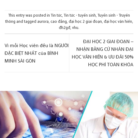
This entry was posted in
Tin tức
,
Tin tức - tuyển sinh
,
Tuyển sinh - Truyền
thông
and tagged
aurora
,
cao đẳng
,
đại học 2 giai đoạn
,
đại học văn hiến
,
đh2gđ
,
vhu
.
ĐẠI HỌC 2 GIAI ĐOẠN –
Vì mỗi Học viên đều là NGƯỜI
NHẬN BẰNG CỬ NHÂN ĐẠI
ĐẶC BIỆT NHẤT của BÌNH
HỌC VĂN HIẾN & ƯU ĐÃI 50%
MINH SÀI GÒN
HỌC PHÍ TOÀN KHÓA