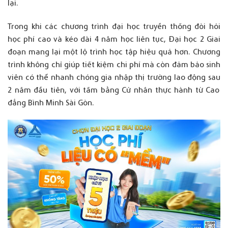
lại
.
Trong
khi
các
chương
trình
đại
học
truyền
thống
đòi
hỏi
học
phí
cao
và
kéo
dài
4
năm
học
liên
tục
,
Đại
học
2 Giai
đoạn
mang
lại
một
lộ
trình
học
tập
hiệu
quả
hơn
.
Chương
trình
không
chỉ
giúp
tiết
kiệm
chi
phí
mà
còn
đảm
bảo
sinh
viên
có
thể
nhanh
chóng
gia
nhập
thị
trường
lao
động
sau
2
năm
đầu
tiên
,
với
tấm
bằng
Cử
nhân
thực
hành
từ
Cao
đẳng
Bình Minh Sài Gòn.