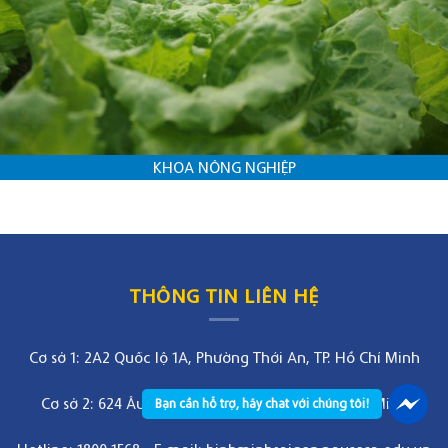
KHOA NÔNG NGHIỆP
THÔNG TIN LIÊN HỆ
Cơ sở 1: 2A2 Quốc lộ 1A, Phường Thới An, TP. Hồ Chí Minh
Cơ sở 2: 624 Âu Cơ, Phường Bảy Hiền, TP. Hồ Chí Minh
Bạn cần hỗ trợ, hãy chat với chúng tôi!