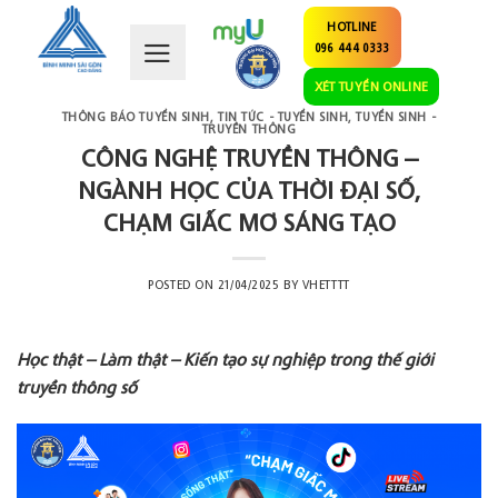
Skip
HOTLINE
to
096 444 0333
content
XÉT TUYỂN ONLINE
THÔNG BÁO TUYỂN SINH
,
TIN TỨC - TUYỂN SINH
,
TUYỂN SINH -
TRUYỀN THÔNG
CÔNG NGHỆ TRUYỀN THÔNG –
NGÀNH HỌC CỦA THỜI ĐẠI SỐ,
CHẠM GIẤC MƠ SÁNG TẠO
POSTED ON
21/04/2025
BY
VHETTTT
Học thật – Làm thật – Kiến tạo sự nghiệp trong thế giới
truyền thông số