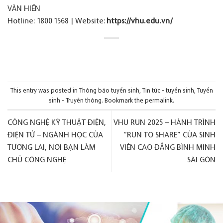
VĂN HIẾN
Hotline: 1800 1568 | Website:
https://vhu.edu.vn/
This entry was posted in
Thông báo tuyển sinh
,
Tin tức - tuyển sinh
,
Tuyển
sinh - Truyền thông
. Bookmark the
permalink
.
CÔNG NGHỆ KỸ THUẬT ĐIỆN,
VHU RUN 2025 – HÀNH TRÌNH
ĐIỆN TỬ – NGÀNH HỌC CỦA
“RUN TO SHARE” CỦA SINH
TƯƠNG LAI, NƠI BẠN LÀM
VIÊN CAO ĐẲNG BÌNH MINH
CHỦ CÔNG NGHỆ
SÀI GÒN