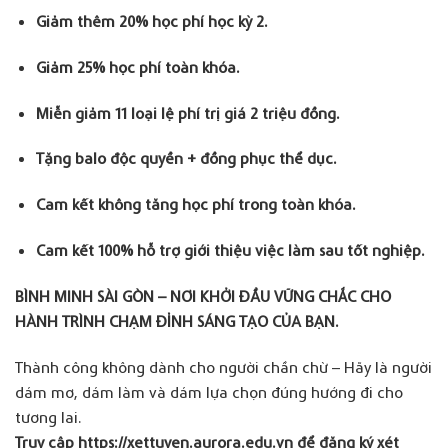
Giảm thêm 20% học phí học kỳ 2
.
Giảm 25% học phí toàn khóa
.
Miễn giảm 11 loại lệ phí trị giá 2 triệu đồng
.
Tặng balo độc quyền + đồng phục thể dục
.
Cam kết không tăng học phí trong toàn khóa
.
Cam kết 100% hỗ trợ giới thiệu việc làm sau tốt nghiệp
.
BÌNH MINH SÀI GÒN – NƠI KHỞI ĐẦU VỮNG CHẮC CHO
HÀNH TRÌNH CHẠM ĐỈNH SÁNG TẠO CỦA BẠN.
Thành công không dành cho người chần chừ – Hãy là người
dám mơ, dám làm và dám lựa chọn đúng hướng đi cho
tương lai.
Truy cập
https://xettuyen.aurora.edu.vn
để đăng ký xét