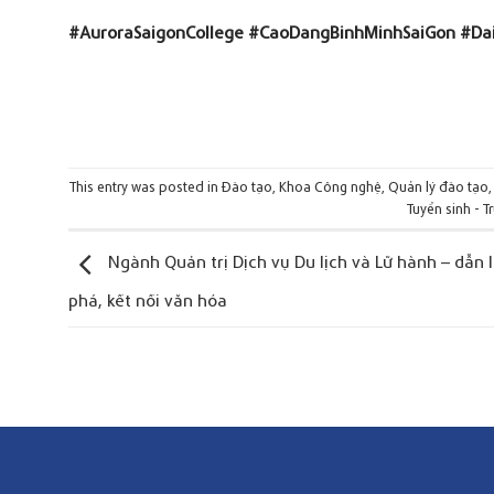
#AuroraSaigonCollege
#CaoDangBinhMinhSaiGon
#Da
This entry was posted in
Đào tạo
,
Khoa Công nghệ
,
Quản lý đào tạo
Tuyển sinh - T
Ngành Quản trị Dịch vụ Du lịch và Lữ hành – dẫn 
phá, kết nối văn hóa