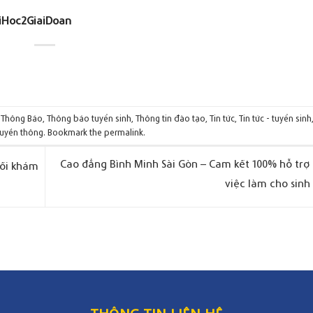
iHoc2GiaiDoan
,
Thông Báo
,
Thông báo tuyển sinh
,
Thông tin đào tạo
,
Tin tức
,
Tin tức - tuyển sinh
ruyền thông
. Bookmark the
permalink
.
Cao đẳng Bình Minh Sài Gòn – Cam kết 100% hỗ trợ 
lối khám
việc làm cho sinh