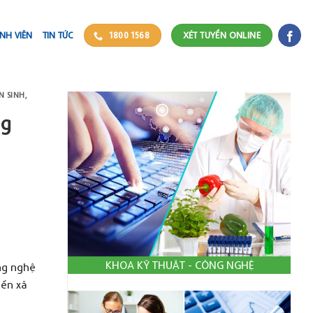
NH VIÊN
TIN TỨC
1800 1568
XÉT TUYỂN ONLINE
N SINH
,
ng
KHOA KỸ THUẬT - CÔNG NGHỆ
ng nghệ
iển xã