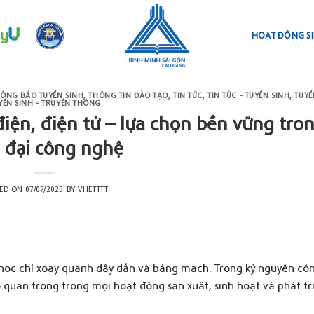
HOẠT ĐỘNG SI
ÔNG BÁO TUYỂN SINH
,
THÔNG TIN ĐÀO TẠO
,
TIN TỨC
,
TIN TỨC - TUYỂN SINH
,
TUYỂ
YỂN SINH - TRUYỀN THÔNG
iện, điện tử – lựa chọn bền vững tro
i đại công nghệ
TED ON
07/07/2025
BY
VHETTTT
 học chỉ xoay quanh dây dẫn và bảng mạch. Trong kỷ nguyên cô
rò quan trọng trong mọi hoạt động sản xuất, sinh hoạt và phát tr