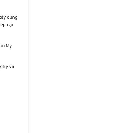
xây dựng
iếp cận
hì đây
nghệ và