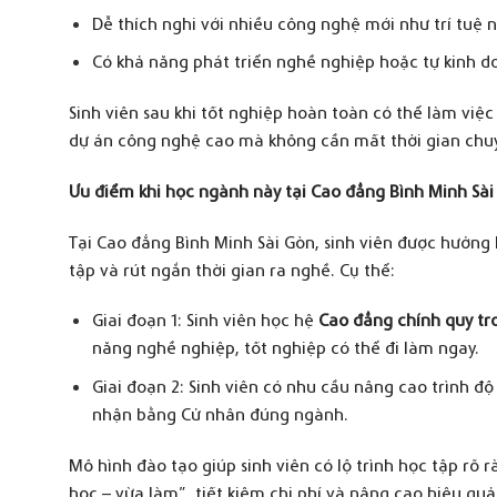
Dễ thích nghi với nhiều công nghệ mới như trí tuệ 
Có khả năng phát triển nghề nghiệp hoặc tự kinh do
Sinh viên sau khi tốt nghiệp hoàn toàn có thể làm việc
dự án công nghệ cao mà không cần mất thời gian chuy
Ư
u điểm khi học ngành này tại
C
ao đẳng
B
ình
M
inh
S
à
Tại Cao đẳng Bình Minh Sài Gòn, sinh viên được hưởng 
tập và rút ngắn thời gian ra nghề. Cụ thể:
Giai đoạn 1: Sinh viên học hệ
Cao đẳng chính quy tr
năng nghề nghiệp, tốt nghiệp có thể đi làm ngay.
Giai đoạn 2: Sinh viên có nhu cầu nâng cao trình độ
nhận bằng Cử nhân đúng ngành.
Mô hình đào tạo giúp sinh viên có lộ trình học tập rõ 
học – vừa làm”, tiết kiệm chi phí và nâng cao hiệu quả