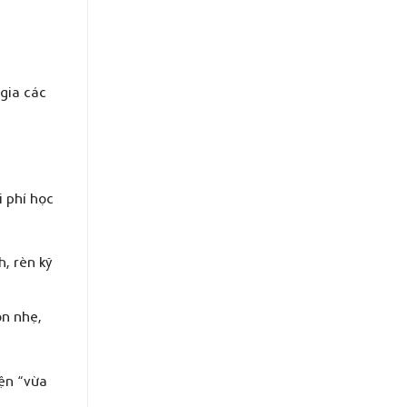
 gia các
i phí học
, rèn kỹ
ọn nhẹ,
iện “vừa