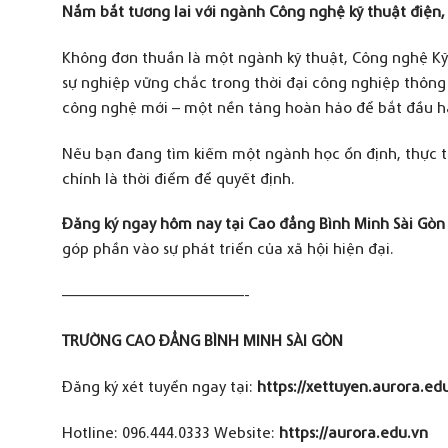
N
ắm bắt tương lai với ngành
C
ông nghệ kỹ thuật điện,
Không đơn thuần là một ngành kỹ thuật, Công nghệ Kỹ 
sự nghiệp vững chắc trong thời đại công nghiệp thông 
công nghệ mới – một nền tảng hoàn hảo để bắt đầu hà
Nếu bạn đang tìm kiếm một ngành học ổn định, thực tế
chính là thời điểm để quyết định.
Đăng ký ngay hôm nay tại Cao đẳng Bình Minh Sài Gòn
góp phần vào sự phát triển của xã hội hiện đại.
——————————————-
TRƯỜNG CAO ĐẲNG BÌNH MINH SÀI GÒN
Đăng ký xét tuyển ngay tại:
https://xettuyen.aurora.ed
Hotline: 096.444.0333 Website:
https://aurora.edu.vn