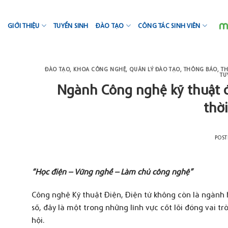
Skip
to
GIỚI THIỆU
TUYỂN SINH
ĐÀO TẠO
CÔNG TÁC SINH VIÊN
content
ĐÀO TẠO
,
KHOA CÔNG NGHỆ
,
QUẢN LÝ ĐÀO TẠO
,
THÔNG BÁO
,
TH
TU
Ngành Công nghệ kỹ thuật đ
thờ
POS
“
Học điện – Vững nghề – Làm chủ công nghệ
”
Công nghệ Kỹ thuật Điện, Điện tử không còn là ngành
số, đây là một trong những lĩnh vực cốt lõi đóng vai t
hội.