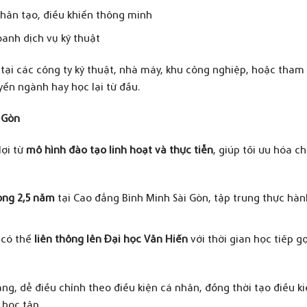
nhân tạo, điều khiển thông minh
anh dịch vụ kỹ thuật
 tại các công ty kỹ thuật, nhà máy, khu công nghiệp, hoặc tham
ển ngành hay học lại từ đầu.
i
G
òn
lợi từ
mô hình đào tạo linh hoạt và thực tiễn
, giúp tối ưu hóa ch
ong 2,5 năm
tại Cao đẳng Bình Minh Sài Gòn, tập trung thực hành
 có thể
liên thông lên Đại học Văn Hiến
với thời gian học tiếp g
ràng, dễ điều chỉnh theo điều kiện cá nhân, đồng thời tạo điều k
 học tập.