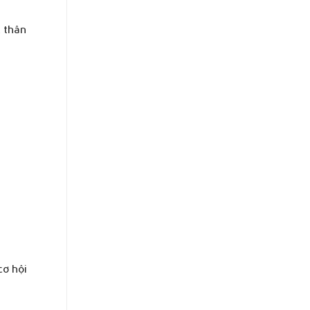
c thân
cơ hội