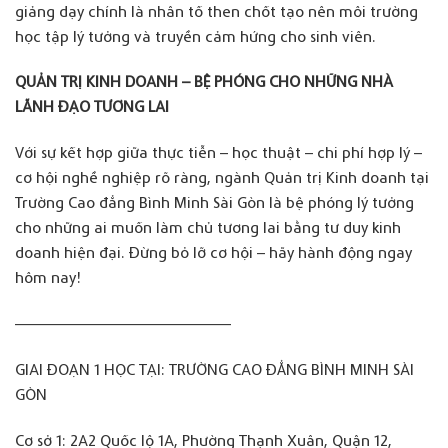
giảng dạy chính là nhân tố then chốt tạo nên môi trường
học tập lý tưởng và truyền cảm hứng cho sinh viên.
QUẢN TRỊ KINH DOANH – BỆ PHÓNG CHO NHỮNG NHÀ
LÃNH ĐẠO TƯƠNG LAI
Với sự kết hợp giữa thực tiễn – học thuật – chi phí hợp lý –
cơ hội nghề nghiệp rõ ràng, ngành Quản trị Kinh doanh tại
Trường Cao đẳng Bình Minh Sài Gòn là bệ phóng lý tưởng
cho những ai muốn làm chủ tương lai bằng tư duy kinh
doanh hiện đại. Đừng bỏ lỡ cơ hội – hãy hành động ngay
hôm nay!
————————————————–
GIAI ĐOẠN 1 HỌC TẠI: TRƯỜNG CAO ĐẲNG BÌNH MINH SÀI
GÒN
Cơ sở 1: 2A2 Quốc lộ 1A, Phường Thạnh Xuân, Quận 12,