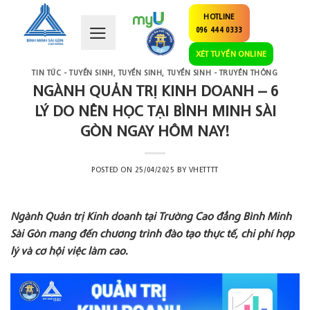
Skip
HOTLINE
to
096 444 0333
content
XÉT TUYỂN ONLINE
TIN TỨC - TUYỂN SINH
,
TUYỂN SINH
,
TUYỂN SINH - TRUYỀN THÔNG
NGÀNH QUẢN TRỊ KINH DOANH – 6
LÝ DO NÊN HỌC TẠI BÌNH MINH SÀI
GÒN NGAY HÔM NAY!
POSTED ON
25/04/2025
BY
VHETTTT
Ngành Quản trị Kinh doanh tại Trường Cao đẳng Bình Minh
Sài Gòn mang đến chương trình đào tạo thực tế, chi phí hợp
lý và cơ hội việc làm cao.