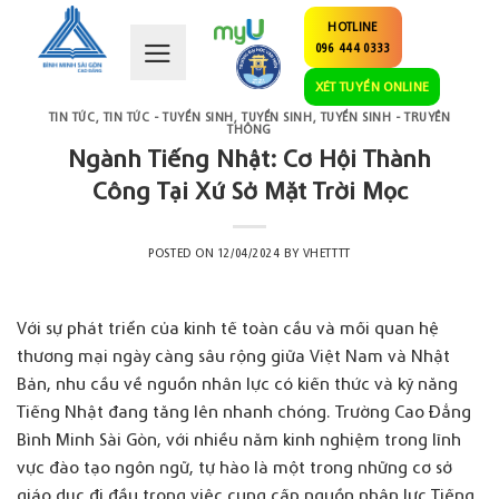
Skip
HOTLINE
to
096 444 0333
content
XÉT TUYỂN ONLINE
TIN TỨC
,
TIN TỨC - TUYỂN SINH
,
TUYỂN SINH
,
TUYỂN SINH - TRUYỀN
THÔNG
Ngành Tiếng Nhật: Cơ Hội Thành
Công Tại Xứ Sở Mặt Trời Mọc
POSTED ON
12/04/2024
BY
VHETTTT
Với sự phát triển của kinh tế toàn cầu và mối quan hệ
thương mại ngày càng sâu rộng giữa Việt Nam và Nhật
Bản, nhu cầu về nguồn nhân lực có kiến thức và kỹ năng
Tiếng Nhật đang tăng lên nhanh chóng. Trường Cao Đẳng
Bình Minh Sài Gòn, với nhiều năm kinh nghiệm trong lĩnh
vực đào tạo ngôn ngữ, tự hào là một trong những cơ sở
giáo dục đi đầu trong việc cung cấp nguồn nhân lực Tiếng