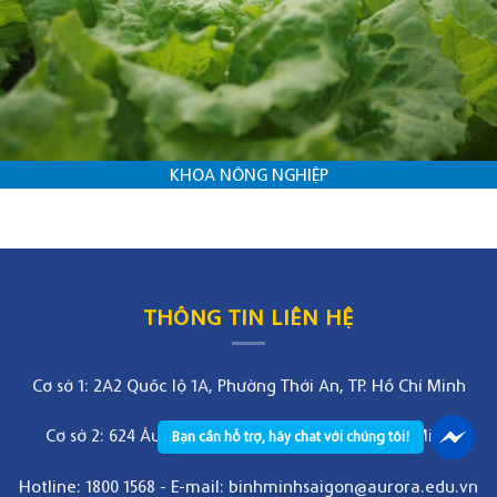
KHOA NÔNG NGHIỆP
THÔNG TIN LIÊN HỆ
Cơ sở 1: 2A2 Quốc lộ 1A, Phường Thới An, TP. Hồ Chí Minh
Cơ sở 2: 624 Âu Cơ, Phường Bảy Hiền, TP. Hồ Chí Minh
Bạn cần hỗ trợ, hãy chat với chúng tôi!
Hotline: 1800 1568
-
E-mail: binhminhsaigon@aurora.edu.vn