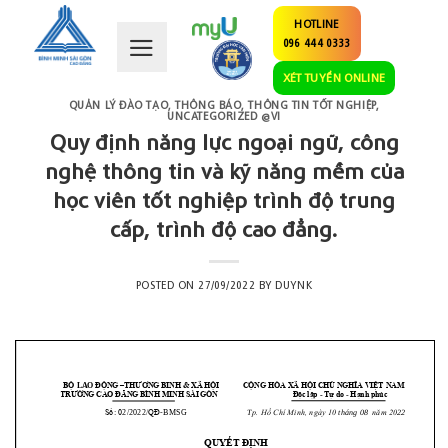
Skip
HOTLINE
to
096 444 0333
content
XÉT TUYỂN ONLINE
QUẢN LÝ ĐÀO TẠO
,
THÔNG BÁO
,
THÔNG TIN TỐT NGHIỆP
,
UNCATEGORIZED @VI
Quy định năng lực ngoại ngữ, công
nghệ thông tin và kỹ năng mềm của
học viên tốt nghiệp trình độ trung
cấp, trình độ cao đẳng.
POSTED ON
27/09/2022
BY
DUYNK