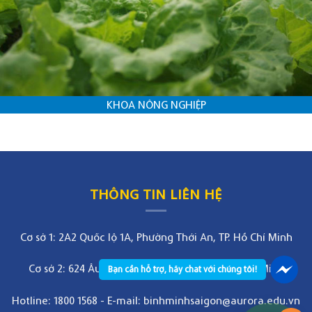
KHOA NÔNG NGHIỆP
THÔNG TIN LIÊN HỆ
Cơ sở 1: 2A2 Quốc lộ 1A, Phường Thới An, TP. Hồ Chí Minh
Cơ sở 2: 624 Âu Cơ, Phường Bảy Hiền, TP. Hồ Chí Minh
Bạn cần hỗ trợ, hãy chat với chúng tôi!
Hotline: 1800 1568
-
E-mail: binhminhsaigon@aurora.edu.vn