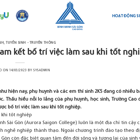
HOẠT ĐỘNG SI
NH
,
TUYỂN SINH - TRUYỀN THÔNG
m kết bố trí việc làm sau khi tốt ngh
ED ON
14/03/2023
BY
SYSADMIN
hư hiện nay, phụ huynh và các em thí sinh 2K5 đang có nhiều b
ớc. Thấu hiểu nỗi lo lắng của phụ huynh, học sinh, Trường Cao
ợc bố trí việc làm sau khi tốt nghiệp.
 khi tốt nghiệp
h Sài Gòn (Aurora Saigon College) luôn là một địa chỉ tin cậy
nh nghề nghiệp thành thạo. Ngoài chương trình đào tạo theo đ
Gòn còn đặc biệt quan tâm đến đời sống và tương lai của sinh 