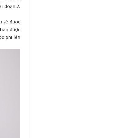
ai đoạn 2.
ến sẽ được
 nhận được
ọc phí lên