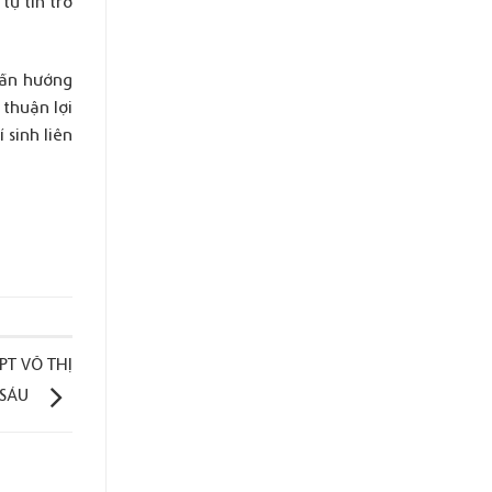
tự tin trở
vấn hướng
thuận lợi
 sinh liên
PT VÕ THỊ
SÁU