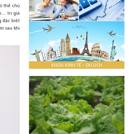
ó thể chủ
n… trị giá
g đặc biệt
àm sau khi
KHOA KINH TẾ – DU LỊCH