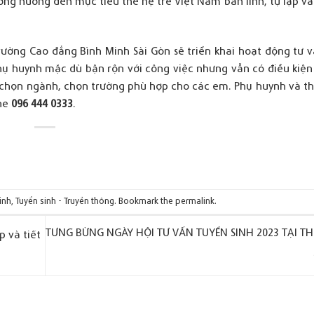
ng hướng đến mục tiêu thế hệ trẻ Việt Nam bản lĩnh, tự lập và 
Trường Cao đẳng Bình Minh Sài Gòn sẽ triển khai hoạt động tư 
hụ huynh mặc dù bận rộn với công việc nhưng vẫn có điều kiện 
 chọn ngành, chọn trường phù hợp cho các em. Phụ huynh và thí
ne
096 444 0333
.
inh
,
Tuyển sinh - Truyền thông
. Bookmark the
permalink
.
TƯNG BỪNG NGÀY HỘI TƯ VẤN TUYỂN SINH 2023 TẠI TH
 và tiết