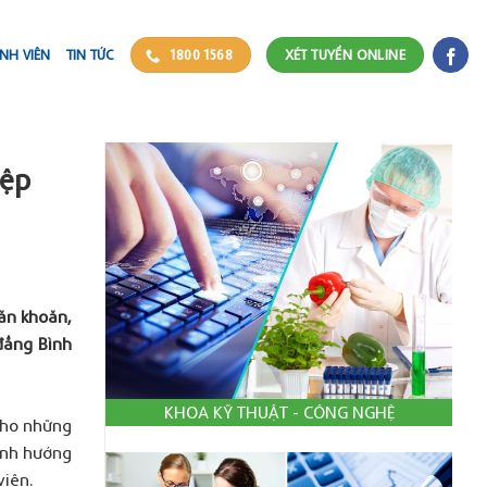
NH VIÊN
TIN TỨC
1800 1568
XÉT TUYỂN ONLINE
iệp
ăn khoăn,
 đẳng Bình
KHOA KỸ THUẬT - CÔNG NGHỆ
 cho những
ịnh hướng
viên.