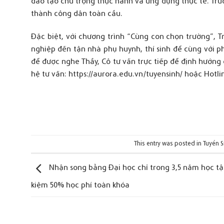
đào tạo chú trọng thực hành và ứng dụng thực tế. Trườ
thành công dân toàn cầu.
Đặc biệt, với chương trình “Cùng con chọn trường”, 
nghiệp đến tận nhà phụ huynh, thí sinh để cùng với p
để được nghe Thầy, Cô tư vấn trực tiếp để định hướng
hệ tư vấn:
https://aurora.edu.vn/tuyensinh/
hoặc Hotli
This entry was posted in
Tuyển S
Nhận song bằng Đại học chỉ trong 3,5 năm học tập
kiệm 50% học phí toàn khóa