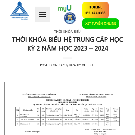
Skip
HOTLINE
to
096 444 0333
content
XÉT TUYỂN ONLINE
THỜI KHÓA BIỂU
THỜI KHÓA BIỂU HỆ TRUNG CẤP HỌC
KỲ 2 NĂM HỌC 2023 – 2024
POSTED ON
04/02/2024
BY
VHETTTT