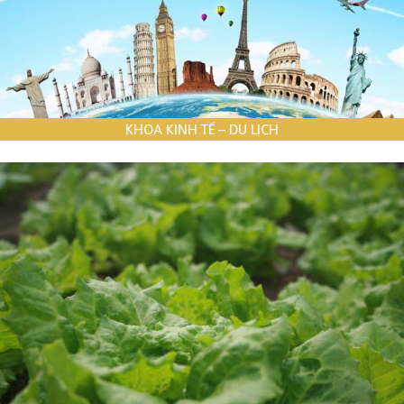
KHOA KINH TẾ – DU LỊCH