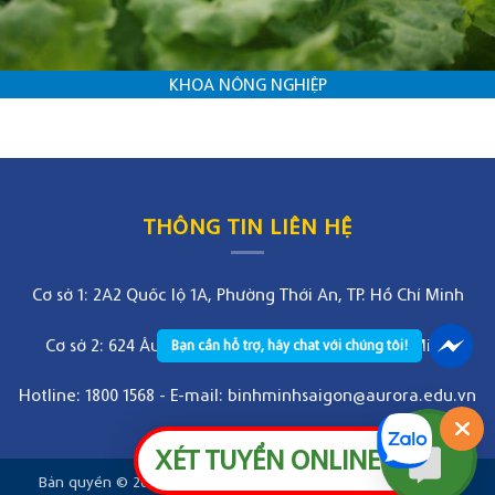
KHOA NÔNG NGHIỆP
THÔNG TIN LIÊN HỆ
Cơ sở 1: 2A2 Quốc lộ 1A, Phường Thới An, TP. Hồ Chí Minh
Cơ sở 2: 624 Âu Cơ, Phường Bảy Hiền, TP. Hồ Chí Minh
Bạn cần hỗ trợ, hãy chat với chúng tôi!
Hotline: 1800 1568
-
E-mail: binhminhsaigon@aurora.edu.vn
XÉT TUYỂN ONLINE
Bản quyền © 2026
Aurora Saigon College. All rights reserved.