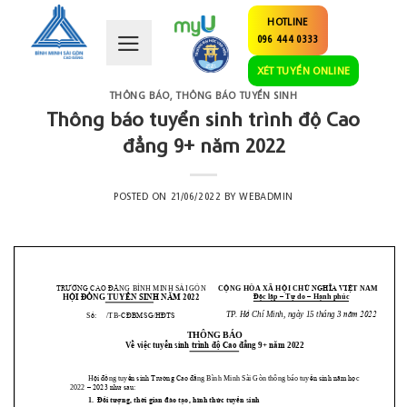
Skip
HOTLINE
to
096 444 0333
content
XÉT TUYỂN ONLINE
THÔNG BÁO
,
THÔNG BÁO TUYỂN SINH
Thông báo tuyển sinh trình độ Cao
đẳng 9+ năm 2022
POSTED ON
21/06/2022
BY
WEBADMIN