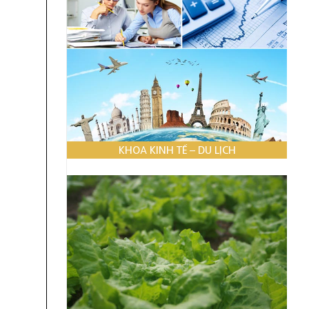
KHOA KINH TẾ – DU LỊCH