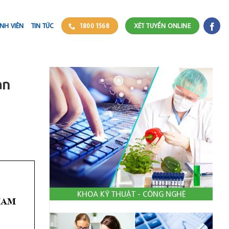
NH VIÊN
TIN TỨC
1800 1568
XÉT TUYỂN ONLINE
ản
KHOA KỸ THUẬT - CÔNG NGHỆ