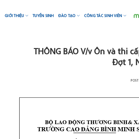
Skip
to
GIỚI THIỆU
TUYỂN SINH
ĐÀO TẠO
CÔNG TÁC SINH VIÊN
content
THÔNG BÁO V/v Ôn và thi cấ
Đợt 1,
POS