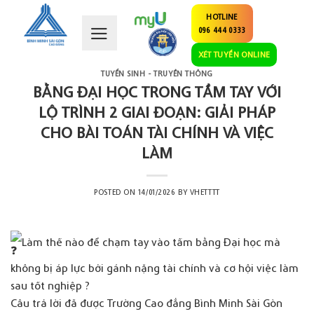
Skip
HOTLINE
to
096 444 0333
content
XÉT TUYỂN ONLINE
TUYỂN SINH - TRUYỀN THÔNG
BẰNG ĐẠI HỌC TRONG TẦM TAY VỚI
LỘ TRÌNH 2 GIAI ĐOẠN: GIẢI PHÁP
CHO BÀI TOÁN TÀI CHÍNH VÀ VIỆC
LÀM
POSTED ON
14/01/2026
BY
VHETTTT
Làm thế nào để chạm tay vào tấm bằng Đại học mà
không bị áp lực bởi gánh nặng tài chính và cơ hội việc làm
sau tốt nghiệp ?
Câu trả lời đã được Trường Cao đẳng Bình Minh Sài Gòn