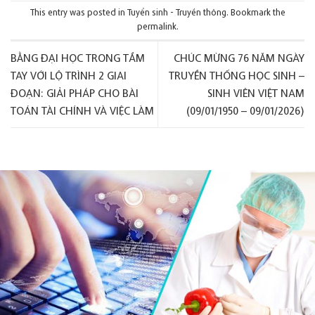
This entry was posted in
Tuyển sinh - Truyền thông
. Bookmark the
permalink
.
BẰNG ĐẠI HỌC TRONG TẦM
CHÚC MỪNG 76 NĂM NGÀY
TAY VỚI LỘ TRÌNH 2 GIAI
TRUYỀN THỐNG HỌC SINH –
ĐOẠN: GIẢI PHÁP CHO BÀI
SINH VIÊN VIỆT NAM
TOÁN TÀI CHÍNH VÀ VIỆC LÀM
(09/01/1950 – 09/01/2026)