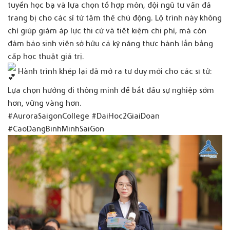
tuyển học bạ và lựa chọn tổ hợp môn, đội ngũ tư vấn đã
trang bị cho các sĩ tử tâm thế chủ động. Lộ trình này không
chỉ giúp giảm áp lực thi cử và tiết kiệm chi phí, mà còn
đảm bảo sinh viên sở hữu cả kỹ năng thực hành lẫn bằng
cấp học thuật giá trị.
Hành trình khép lại đã mở ra tư duy mới cho các sĩ tử:
Lựa chọn hướng đi thông minh để bắt đầu sự nghiệp sớm
hơn, vững vàng hơn.
#AuroraSaigonCollege
#DaiHoc2GiaiDoan
#CaoDangBinhMinhSaiGon