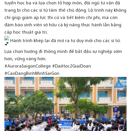
tuyển học bạ và lựa chọn tổ hợp môn, đội ngũ tư vấn đã
trang bị cho các sĩ tử tâm thế chủ động. Lộ trình này không
chỉ giúp giảm áp lực thi cử và tiết kiệm chi phí, mà còn
đảm bảo sinh viên sở hữu cả kỹ năng thực hành lẫn bằng
cấp học thuật giá trị.
Hành trình khép lại đã mở ra tư duy mới cho các sĩ tử:
Lựa chọn hướng đi thông minh để bắt đầu sự nghiệp sớm
hơn, vững vàng hơn.
#AuroraSaigonCollege
#DaiHoc2GiaiDoan
#CaoDangBinhMinhSaiGon