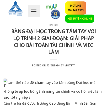
Skip
HOTLINE
to
096 444 0333
content
XÉT TUYỂN ONLINE
TIN TỨC
BẰNG ĐẠI HỌC TRONG TẦM TAY VỚI
LỘ TRÌNH 2 GIAI ĐOẠN: GIẢI PHÁP
CHO BÀI TOÁN TÀI CHÍNH VÀ VIỆC
LÀM
POSTED ON
12/01/2026
BY
VHETTTT
Làm thế nào để chạm tay vào tấm bằng Đại học mà
không bị áp lực bởi gánh nặng tài chính và cơ hội việc làm
sau tốt nghiệp ?
Câu trả lời đã được Trường Cao đẳng Bình Minh Sài Gòn