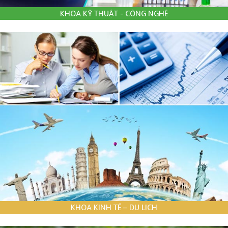
KHOA KỸ THUẬT - CÔNG NGHỆ
KHOA KINH TẾ – DU LỊCH