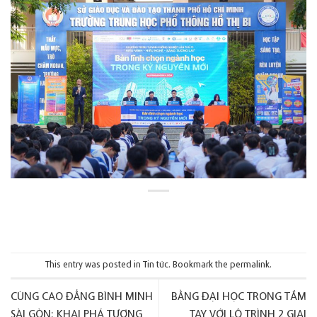
This entry was posted in
Tin tức
. Bookmark the
permalink
.
CÙNG CAO ĐẲNG BÌNH MINH
BẰNG ĐẠI HỌC TRONG TẦM
SÀI GÒN: KHAI PHÁ TƯƠNG
TAY VỚI LỘ TRÌNH 2 GIAI