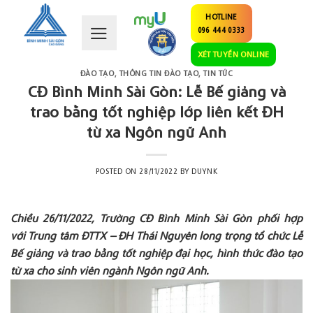
Skip
HOTLINE
to
096 444 0333
content
XÉT TUYỂN ONLINE
ĐÀO TẠO
,
THÔNG TIN ĐÀO TẠO
,
TIN TỨC
CĐ Bình Minh Sài Gòn: Lễ Bế giảng và
trao bằng tốt nghiệp lớp liên kết ĐH
từ xa Ngôn ngữ Anh
POSTED ON
28/11/2022
BY
DUYNK
Chiều 26
/
11
/2022, Trường
CĐ Bình Minh Sài Gòn
phối hợp
với
Trung tâm ĐTTX –
ĐH Thái Nguyên long trọng
tổ chức Lễ
Bế giảng và trao bằng tốt nghiệp
đại học, hình thức đào tạo
từ xa cho sinh viên ngành Ngôn ngữ Anh.