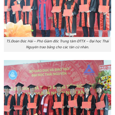
TS.Đoàn Đức Hải – Phó Giám đốc Trung tâm ĐTTX – Đại học Thái
Nguyên trao bằng cho các tân cử nhân.