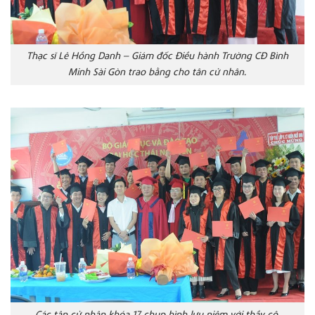
Thạc sĩ Lê Hồng Danh – Giám đốc Điều hành Trường CĐ Bình
Minh Sài Gòn trao bằng cho tân cử nhân.
Các tân cử nhân khóa 17 chụp hình lưu niệm với thầy cô.