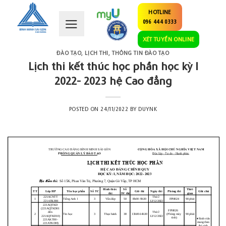
Skip
HOTLINE
to
096 444 0333
content
XÉT TUYỂN ONLINE
ĐÀO TẠO
,
LỊCH THI
,
THÔNG TIN ĐÀO TẠO
Lịch thi kết thúc học phần học kỳ I
2022- 2023 hệ Cao đẳng
POSTED ON
24/11/2022
BY
DUYNK