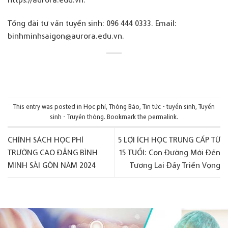
Tổng đài tư vấn tuyển sinh: 096 444 0333. Email:
binhminhsaigon@aurora.edu.vn.
This entry was posted in
Học phí
,
Thông Báo
,
Tin tức - tuyển sinh
,
Tuyển
sinh - Truyền thông
. Bookmark the
permalink
.
CHÍNH SÁCH HỌC PHÍ
5 LỢI ÍCH HỌC TRUNG CẤP TỪ
TRƯỜNG CAO ĐẲNG BÌNH
15 TUỔI: Con Đường Mới Đến
MINH SÀI GÒN NĂM 2024
Tương Lai Đầy Triển Vọng