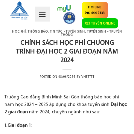
Skip
HOTLINE
to
096 444 0333
content
XÉT TUYỂN ONLINE
HỌC PHÍ
,
THÔNG BÁO
,
TIN TỨC - TUYỂN SINH
,
TUYỂN SINH - TRUYỀN
THÔNG
CHÍNH SÁCH HỌC PHÍ CHƯƠNG
TRÌNH ĐẠI HỌC 2 GIAI ĐOẠN NĂM
2024
POSTED ON
08/06/2024
BY
VHETTTT
Trường Cao đẳng Bình Minh Sài Gòn thông báo học phí
năm học 2024 – 2025 áp dụng cho khóa tuyển sinh
Đại học
2 giai đoạn
năm 2024, chuyên ngành như sau:
1.Giai đoạn 1: