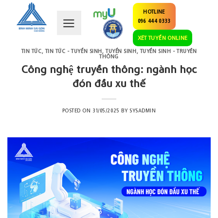
Skip
HOTLINE
to
096 444 0333
content
XÉT TUYỂN ONLINE
TIN TỨC
,
TIN TỨC - TUYỂN SINH
,
TUYỂN SINH
,
TUYỂN SINH - TRUYỀN
THÔNG
Công nghệ truyền thông: ngành học
đón đầu xu thế
POSTED ON
31/05/2025
BY
SYSADMIN