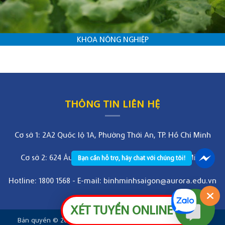
KHOA NÔNG NGHIỆP
THÔNG TIN LIÊN HỆ
Cơ sở 1: 2A2 Quốc lộ 1A, Phường Thới An, TP. Hồ Chí Minh
Cơ sở 2: 624 Âu Cơ, Phường Bảy Hiền, TP. Hồ Chí Minh
Bạn cần hỗ trợ, hãy chat với chúng tôi!
Hotline: 1800 1568
-
E-mail: binhminhsaigon@aurora.edu.vn
XÉT TUYỂN ONLINE
Bản quyền © 2026
Aurora Saigon College. All rights reserved.