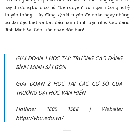
nay thì đừng bỏ lỡ cơ hội “bén duyên” với ngành Công nghệ
truyền thông. Hãy đăng ký xét tuyển để nhận ngay những
ưu đãi đặc biệt và bắt đầu hành trình bạn nhé. Cao đẳng
Bình Minh Sài Gòn luôn chào đón bạn!
——————————-
GIAI ĐOẠN 1 HỌC TẠI: TRƯỜNG CAO ĐẲNG
BÌNH MINH SÀI GÒN ​
GIAI ĐOẠN 2 HỌC TẠI CÁC CƠ SỞ CỦA
TRƯỜNG ĐẠI HỌC VĂN HIẾN ​
Hotline: 1800 1568 | Website:
https://vhu.edu.vn/​