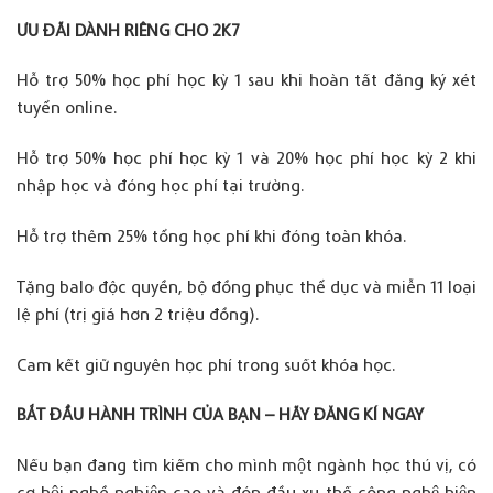
ƯU ĐÃI DÀNH RIÊNG CHO 2K7
Hỗ trợ 50% học phí học kỳ 1 sau khi hoàn tất đăng ký xét
tuyển online.
Hỗ trợ 50% học phí học kỳ 1 và 20% học phí học kỳ 2 khi
nhập học và đóng học phí tại trường.
Hỗ trợ thêm 25% tổng học phí khi đóng toàn khóa.
Tặng balo độc quyền, bộ đồng phục thể dục và miễn 11 loại
lệ phí (trị giá hơn 2 triệu đồng).
Cam kết giữ nguyên học phí trong suốt khóa học.
BẮT ĐẦU HÀNH TRÌNH CỦA BẠN – HÃY ĐĂNG KÍ NGAY
Nếu bạn đang tìm kiếm cho mình một ngành học thú vị, có
cơ hội nghề nghiệp cao và đón đầu xu thế công nghệ hiện