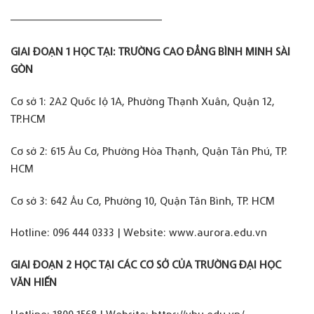
————————————————–
GIAI ĐOẠN 1 HỌC TẠI: TRƯỜNG CAO ĐẲNG BÌNH MINH SÀI
GÒN
Cơ sở 1: 2A2 Quốc lộ 1A, Phường Thạnh Xuân, Quận 12,
TP.HCM
Cơ sở 2: 615 Âu Cơ, Phường Hòa Thạnh, Quận Tân Phú, TP.
HCM
Cơ sở 3: 642 Âu Cơ, Phường 10, Quận Tân Bình, TP. HCM
Hotline: 096 444 0333 | Website: www.aurora.edu.vn
GIAI ĐOẠN 2 HỌC TẠI CÁC CƠ SỞ CỦA TRƯỜNG ĐẠI HỌC
VĂN HIẾN
Hotline: 1800 1568 | Website: https://vhu.edu.vn/