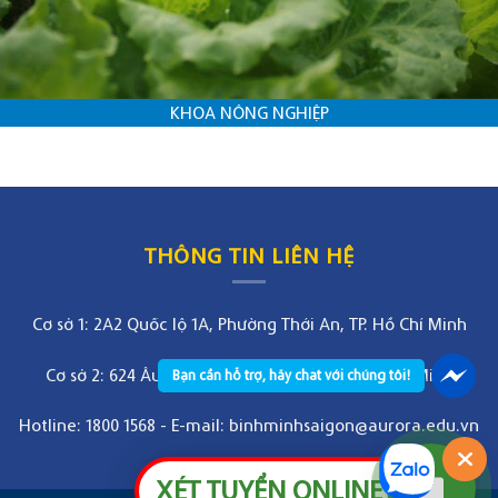
KHOA NÔNG NGHIỆP
THÔNG TIN LIÊN HỆ
Cơ sở 1: 2A2 Quốc lộ 1A, Phường Thới An, TP. Hồ Chí Minh
Cơ sở 2: 624 Âu Cơ, Phường Bảy Hiền, TP. Hồ Chí Minh
Bạn cần hỗ trợ, hãy chat với chúng tôi!
Hotline: 1800 1568
-
E-mail: binhminhsaigon@aurora.edu.vn
XÉT TUYỂN ONLINE