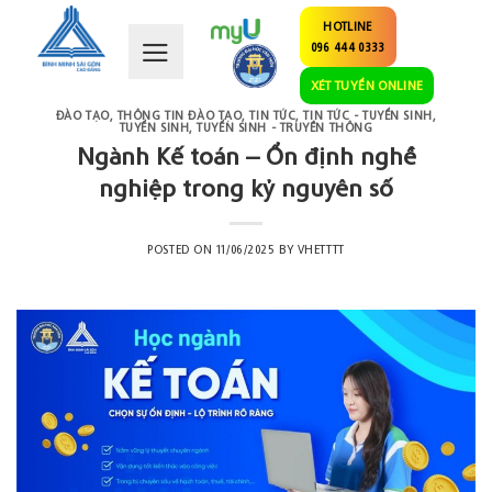
Skip
HOTLINE
to
096 444 0333
content
XÉT TUYỂN ONLINE
ĐÀO TẠO
,
THÔNG TIN ĐÀO TẠO
,
TIN TỨC
,
TIN TỨC - TUYỂN SINH
,
TUYỂN SINH
,
TUYỂN SINH - TRUYỀN THÔNG
Ngành Kế toán – Ổn định nghề
nghiệp trong kỷ nguyên số
POSTED ON
11/06/2025
BY
VHETTTT