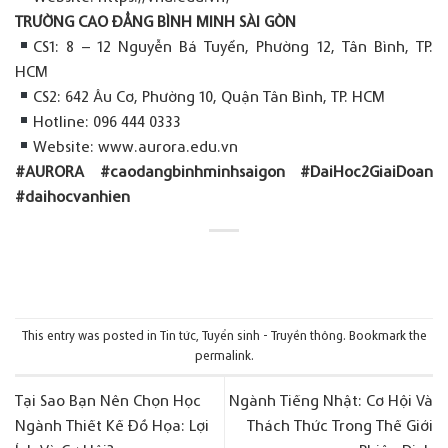
TRƯỜNG CAO ĐẲNG BÌNH MINH SÀI GÒN
CS1: 8 – 12 Nguyễn Bá Tuyển, Phường 12, Tân Bình, TP.
HCM
CS2: 642 Âu Cơ, Phường 10, Quận Tân Bình, TP. HCM
Hotline: 096 444 0333
Website:
www.aurora.edu.vn
#AURORA #caodangbinhminhsaigon #DaiHoc2GiaiDoan
#daihocvanhien
This entry was posted in
Tin tức
,
Tuyển sinh - Truyền thông
. Bookmark the
permalink
.
Tại Sao Bạn Nên Chọn Học
Ngành Tiếng Nhật: Cơ Hội Và
Ngành Thiết Kế Đồ Họa: Lợi
Thách Thức Trong Thế Giới