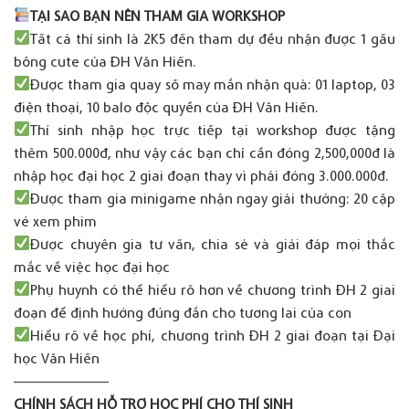
TẠI SAO BẠN NÊN THAM GIA WORKSHOP
Tất cả thí sinh là 2K5 đến tham dự đều nhận được 1 gấu
bông cute của ĐH Văn Hiến.
Được tham gia quay số may mắn nhận quà: 01 laptop, 03
điện thoại, 10 balo độc quyền của ĐH Văn Hiến.
Thí sinh nhập học trực tiếp tại workshop được tặng
thêm 500.000đ, như vậy các bạn chỉ cần đóng 2,500,000đ là
nhập học đại học 2 giai đoạn thay vì phải đóng 3.000.000đ.
Được tham gia minigame nhận ngay giải thưởng: 20 cặp
vé xem phim
Được chuyên gia tư vấn, chia sẻ và giải đáp mọi thắc
mắc về việc học đại học
Phụ huynh có thể hiểu rõ hơn về chương trình ĐH 2 giai
đoạn để định hướng đúng đắn cho tương lai của con
Hiểu rõ về học phí, chương trình ĐH 2 giai đoạn tại Đại
học Văn Hiến
————————
CHÍNH SÁCH HỖ TRỢ HỌC PHÍ CHO THÍ SINH