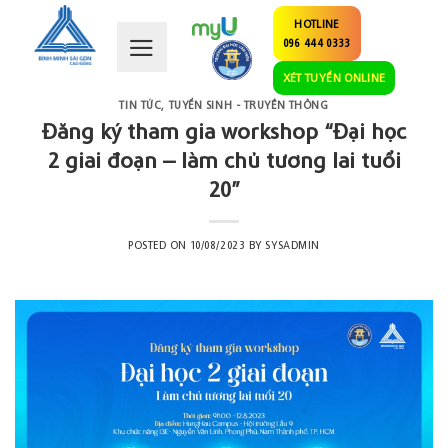
Skip
HOTLINE
to
096 444 0333
content
XÉT TUYỂN ONLINE
TIN TỨC
,
TUYỂN SINH - TRUYỀN THÔNG
Đăng ký tham gia workshop “Đại học
2 giai đoạn – làm chủ tương lai tuổi
20”
POSTED ON
10/08/2023
BY
SYSADMIN