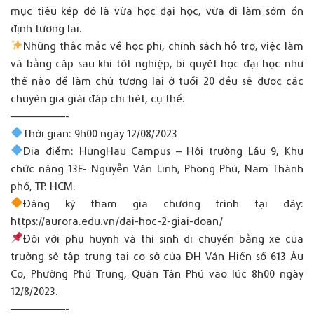
mục tiêu kép đó là vừa học đại học, vừa đi làm sớm ổn
định tương lai.
Những thắc mắc về học phí, chính sách hỗ trợ, việc làm
và bằng cấp sau khi tốt nghiệp, bí quyết học đại học như
thế nào để làm chủ tương lai ở tuổi 20 đều sẽ được các
chuyên gia giải đáp chi tiết, cụ thể.
——————-
Thời gian: 9h00 ngày 12/08/2023
Địa điểm: HungHau Campus – Hội trường Lầu 9, Khu
chức năng 13E- Nguyễn Văn Linh, Phong Phú, Nam Thành
phố, TP. HCM.
Đăng ký tham gia chương trình tại đây:
https://aurora.edu.vn/dai-hoc-2-giai-doan/
Đối với phụ huynh và thí sinh di chuyển bằng xe của
trường sẽ tập trung tại cơ sở của ĐH Văn Hiến số 613 Âu
Cơ, Phường Phú Trung, Quận Tân Phú vào lúc 8h00 ngày
12/8/2023.
——————-