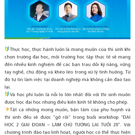
Thực học, thực hành luôn là mong muốn của thí sinh khi
chọn trường đại học, môi trường học tập thực tế sẽ mang
đến nhiều kinh nghiệm để các bạn trau dồi kỹ năng, vững
tay nghề, chủ động và khéo léo trong xử lý tình huống. Từ
đó tự tin làm việc tại doanh nghiệp mà không cần đào tạo
lại.
Và học phí luôn là nỗi lo lớn nhất đối với thí sinh muốn
được học đại học nhưng điều kiện kinh tế không cho phép.
Tất cả những mong muốn, bận tâm của phụ huynh và
thí sinh đều sẽ được “gỡ rối” trong buổi workshop “ĐẠI
HỌC 2 GIAI ĐOẠN – LÀM CHỦ TƯƠNG LAI TUỔI 20”. Với
chương trình đào tạo linh hoạt, người học có thể thực hiện