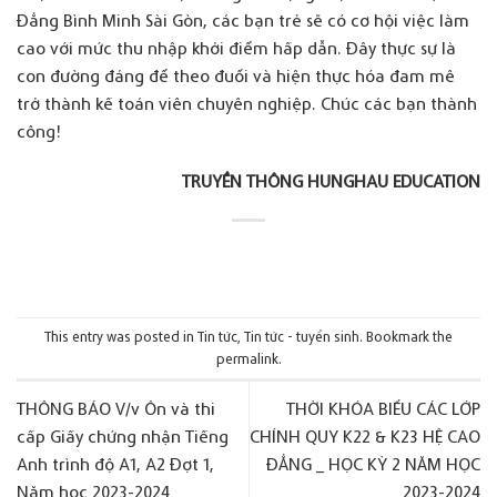
Đẳng Bình Minh Sài Gòn, các bạn trẻ sẽ có cơ hội việc làm
cao với mức thu nhập khởi điểm hấp dẫn. Đây thực sự là
con đường đáng để theo đuổi và hiện thực hóa đam mê
trở thành kế toán viên chuyên nghiệp. Chúc các bạn thành
công!
TRUYỀN THÔNG
HUNGHAU EDUCATION
This entry was posted in
Tin tức
,
Tin tức - tuyển sinh
. Bookmark the
permalink
.
THÔNG BÁO V/v Ôn và thi
THỜI KHÓA BIỂU CÁC LỚP
cấp Giấy chứng nhận Tiếng
CHÍNH QUY K22 & K23 HỆ CAO
Anh trình độ A1, A2 Đợt 1,
ĐẲNG _ HỌC KỲ 2 NĂM HỌC
Năm học 2023-2024
2023-2024