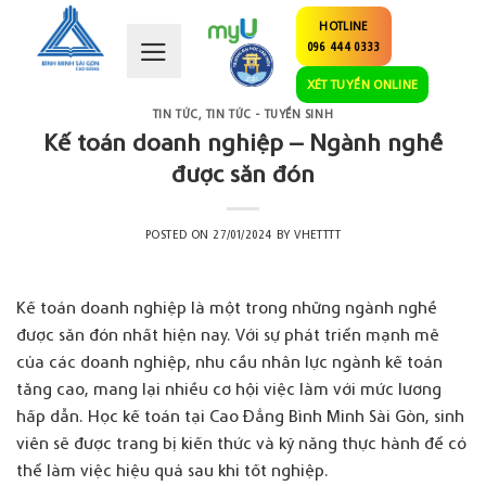
Skip
HOTLINE
to
096 444 0333
content
XÉT TUYỂN ONLINE
TIN TỨC
,
TIN TỨC - TUYỂN SINH
Kế toán doanh nghiệp – Ngành nghề
được săn đón
POSTED ON
27/01/2024
BY
VHETTTT
Kế toán doanh nghiệp
là một trong những ngành nghề
được săn đón nhất hiện nay. Với sự phát triển mạnh mẽ
của các doanh nghiệp, nhu cầu nhân lực ngành kế toán
tăng cao, mang lại nhiều cơ hội việc làm với mức lương
hấp dẫn. Học kế toán tại
Cao Đẳng Bình Minh Sài Gòn
, sinh
viên sẽ được trang bị kiến thức và kỹ năng thực hành để có
thể làm việc hiệu quả sau khi tốt nghiệp.