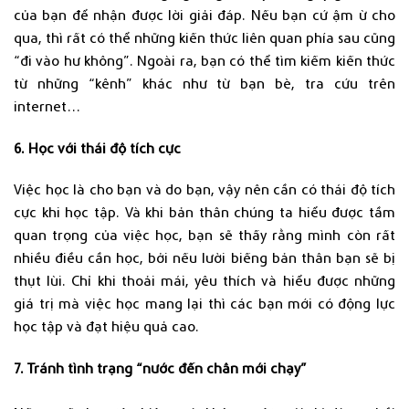
của bạn để nhận được lời giải đáp. Nếu bạn cứ ậm ừ cho
qua, thì rất có thể những kiến thức liên quan phía sau cũng
“đi vào hư không”. Ngoài ra, bạn có thể tìm kiếm kiến thức
từ những “kênh” khác như từ bạn bè, tra cứu trên
internet…
6. Học với thái độ tích cực
Việc học là cho bạn và do bạn, vậy nên cần có thái độ tích
cực khi học tập. Và khi bản thân chúng ta hiểu được tầm
quan trọng của việc học, bạn sẽ thấy rằng mình còn rất
nhiều điều cần học, bởi nếu lười biếng bản thân bạn sẽ bị
thụt lùi. Chỉ khi thoải mái, yêu thích và hiểu được những
giá trị mà việc học mang lại thì các bạn mới có động lực
học tập và đạt hiệu quả cao.
7. Tránh tình trạng “nước đến chân mới chạy”