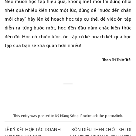
Nếu muốn học tập hiệu quả, không mệt mỏi thì đừng nhồi
nhét quá nhiều kiến thức một lúc, đừng để “nước đến chân
mới chạy” hãy lên kế hoạch học tập cụ thể, để việc ôn tập
diễn ra từng bước một, học đến đâu nắm chắc kiến thức
đến đó. Học có chiến lược, ôn tập có kế hoạch kết quả học
tập của bạn sẽ khả quan hơn nhiều!
Theo Tri Thức Trẻ
This entry was posted in
Kỹ Năng Sống
. Bookmark the
permalink
.
LỄ KÝ KẾT HỢP TÁC DOANH
BỐN ĐIỀU THEN CHỐT KHI ĐI