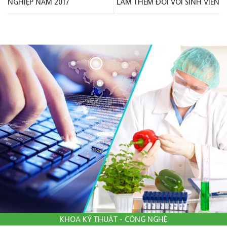
NGHIỆP NĂM 2017
LÀM THÊM ĐỐI VỚI SINH VIÊN
KHOA KỸ THUẬT - CÔNG NGHỆ