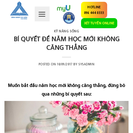
Skip
HOTLINE
to
096 444 0333
content
XÉT TUYỂN ONLINE
KỸ NĂNG SỐNG
BÍ QUYẾT ĐỂ NĂM HỌC MỚI KHÔNG
CĂNG THẲNG
POSTED ON
10/09/2017
BY
SYSADMIN
Muốn bắt đầu năm học mới không căng thẳng, đừng bỏ
qua những bí quyết sau: