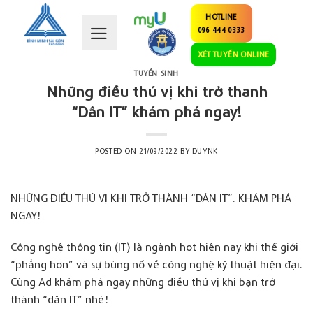
Skip
HOTLINE
to
096 444 0333
content
XÉT TUYỂN ONLINE
TUYỂN SINH
Những điều thú vị khi trở thanh
“Dân IT” khám phá ngay!
POSTED ON
21/09/2022
BY
DUYNK
NHỮNG ĐIỀU THÚ VỊ KHI TRỞ THÀNH “DÂN IT”. KHÁM PHÁ
NGAY!
Công nghệ thông tin (IT) là ngành hot hiện nay khi thế giới
“phẳng hơn” và sự bùng nổ về công nghệ kỹ thuật hiện đại.
Cùng Ad khám phá ngay những điều thú vị khi bạn trở
thành “dân IT” nhé!