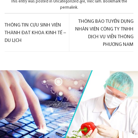
This entry was posted in
Uncategorized @vi
,
Việc làm
. Bookmark the
permalink
.
THÔNG BÁO TUYỂN DỤNG
THÔNG TIN CỰU SINH VIÊN
NHÂN VIÊN CÔNG TY TNHH
THÀNH ĐẠT KHOA KINH TẾ –
DỊCH VỤ VIỄN THÔNG
DU LỊCH
PHƯƠNG NAM