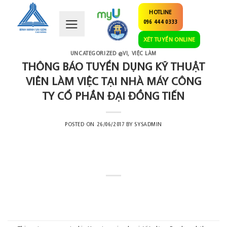
Skip
HOTLINE
to
096 444 0333
content
XÉT TUYỂN ONLINE
UNCATEGORIZED @VI
,
VIỆC LÀM
THÔNG BÁO TUYỂN DỤNG KỸ THUẬT
VIÊN LÀM VIỆC TẠI NHÀ MÁY CÔNG
TY CỔ PHẦN ĐẠI ĐỒNG TIẾN
POSTED ON
26/06/2017
BY
SYSADMIN