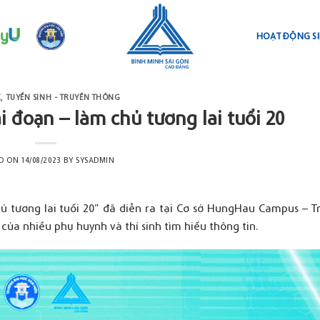
HOẠT ĐỘNG SI
C
,
TUYỂN SINH - TRUYỀN THÔNG
i đoạn – làm chủ tương lai tuổi 20
ED ON
14/08/2023
BY
SYSADMIN
ủ tương lai tuổi 20” đã diễn ra tại Cơ sở HungHau Campus – T
của nhiều phụ huynh và thí sinh tìm hiểu thông tin.