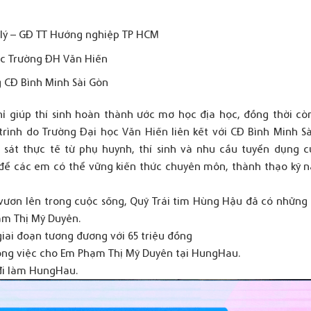
m lý – GĐ TT Hướng nghiệp TP HCM
ực Trường ĐH Văn Hiến
g CĐ Bình Minh Sài Gòn
ỉ giúp thí sinh hoàn thành ước mơ học địa học, đồng thời cò
trình do Trường Đại học Văn Hiến liên kết với CĐ Bình Minh Sà
o sát thực tế từ phụ huynh, thí sinh và nhu cầu tuyển dụng 
ên để các em có thể vững kiến thức chuyên môn, thành thạo kỹ 
 vươn lên trong cuộc sống, Quỹ Trái tim Hùng Hậu đã có những 
hạm Thị Mỹ Duyên.
giai đoạn tương đương với 65 triệu đồng
 công việc cho Em Phạm Thị Mỹ Duyên tại HungHau.
 đi làm HungHau.