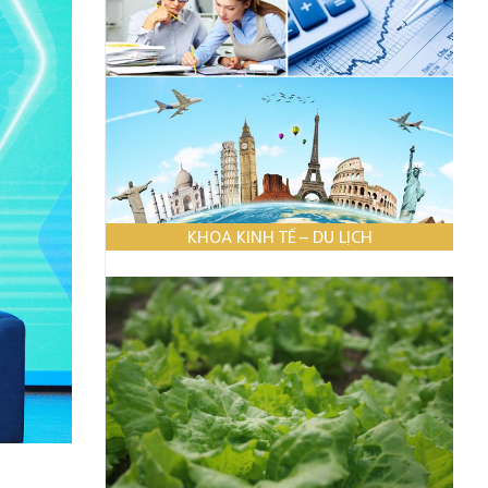
KHOA KINH TẾ – DU LỊCH