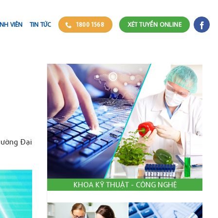
NH VIÊN
TIN TỨC
1800 1568
XÉT TUYỂN ONLINE
rường Đại
KHOA KỸ THUẬT - CÔNG NGHỆ