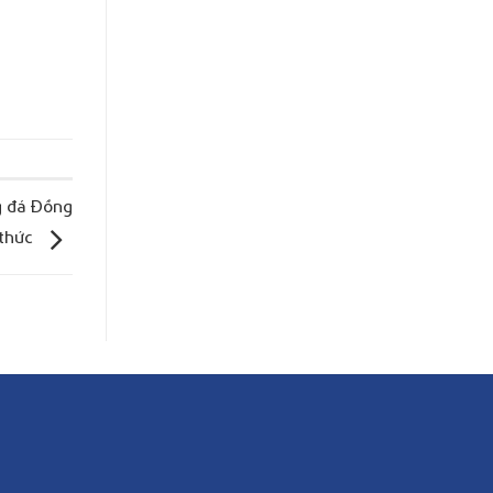
g đá Đồng
 thức