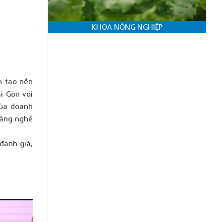
KHOA NÔNG NGHIỆP
n tạo nền
i Gòn với
của doanh
năng nghề
đánh giá,