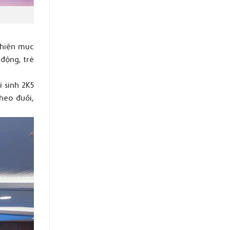
 hiện mục
 động, trẻ
í sinh 2K5
heo đuổi,