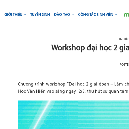
Skip
to
GIỚI THIỆU
TUYỂN SINH
ĐÀO TẠO
CÔNG TÁC SINH VIÊN
content
TIN TỨ
Workshop đại học 2 gia
POST
Chương trình workshop “Đại học 2 giai đoạn – Làm ch
Học Văn Hiến vào sáng ngày 12/8, thu hút sự quan tâm 