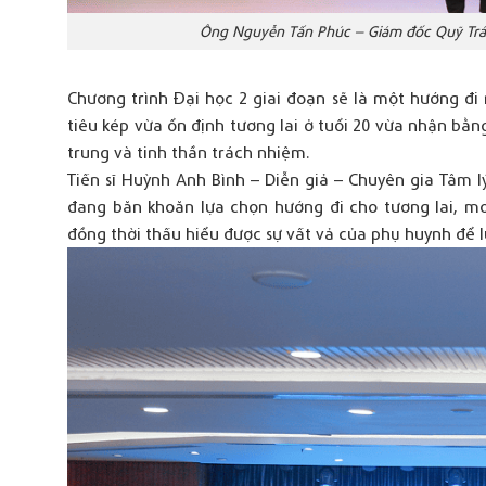
Ông Nguyễn Tấn Phúc – Giám đốc Quỹ Trái
Chương trình Đại học 2 giai đoạn sẽ là một hướng đi
tiêu kép vừa ổn định tương lai ở tuổi 20 vừa nhận bằ
trung và tinh thần trách nhiệm.
Tiến sĩ Huỳnh Anh Bình – Diễn giả – Chuyên gia Tâm l
đang băn khoăn lựa chọn hướng đi cho tương lai, 
đồng thời thấu hiểu được sự vất vả của phụ huynh để l