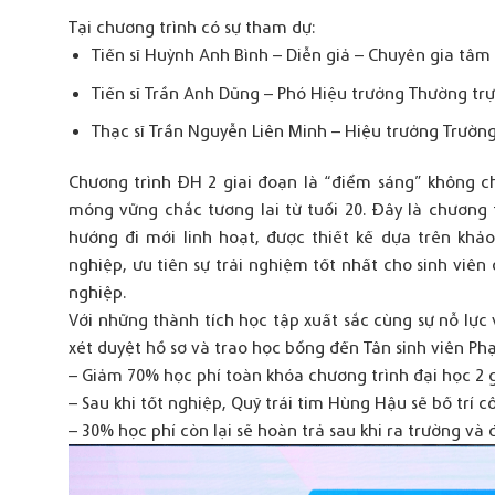
Tại chương trình có sự tham dự:
Tiến sĩ Huỳnh Anh Bình – Diễn giả – Chuyên gia tâ
Tiến sĩ Trần Anh Dũng – Phó Hiệu trưởng Thường tr
Thạc sĩ Trần Nguyễn Liên Minh – Hiệu trưởng Trườn
Chương trình ĐH 2 giai đoạn là “điểm sáng” không ch
móng vững chắc tương lai từ tuổi 20. Đây là chương 
hướng đi mới linh hoạt, được thiết kế dựa trên khả
nghiệp, ưu tiên sự trải nghiệm tốt nhất cho sinh vi
nghiệp.
Với những thành tích học tập xuất sắc cùng sự nỗ lực
xét duyệt hồ sơ và trao học bổng đến Tân sinh viên P
– Giảm 70% học phí toàn khóa chương trình đại học 2 
– Sau khi tốt nghiệp, Quỹ trái tim Hùng Hậu sẽ bố trí
– 30% học phí còn lại sẽ hoàn trả sau khi ra trường và