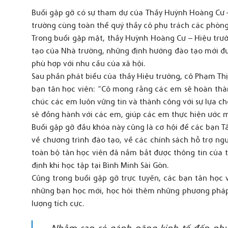
Buổi gặp gỡ có sự tham dự của Thầy Huỳnh Hoàng Cư –
trường cùng toàn thể quý thầy cô phụ trách các phòng
Trong buổi gặp mặt, thầy Huỳnh Hoàng Cư – Hiệu trưở
tạo của Nhà trường, những định hướng đào tạo mới đượ
phù hợp với nhu cầu của xã hội.
Sau phần phát biểu của thầy Hiệu trưởng, cô Phạm Thị
bạn tân học viên: “Cô mong rằng các em sẽ hoàn thành
chúc các em luôn vững tin và thành công với sự lựa c
sẽ đồng hành với các em, giúp các em thực hiện ước 
Buổi gặp gỡ đầu khóa này cũng là cơ hội để các bạn T
về chương trình đào tạo, về các chính sách hỗ trợ n
toàn bộ tân học viên đã nắm bắt được thông tin của 
định khi học tập tại Bình Minh Sài Gòn.
Cũng trong buổi gặp gỡ trực tuyến, các bạn tân học v
những bạn học mới, học hỏi thêm những phương pháp 
lượng tích cực.
Nhằm san sẻ gánh nặng kinh tế đến phụ h