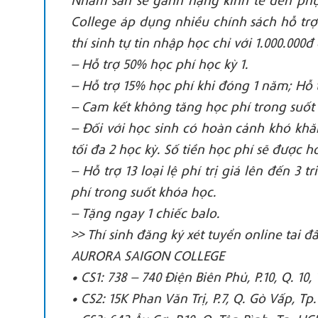
College áp dụng nhiều chính sách hỗ trợ
thí sinh tự tin nhập học chỉ với 1.000.000
– Hỗ trợ 50% học phí học kỳ 1.
– Hỗ trợ 15% học phí khi đóng 1 năm; Hỗ 
– Cam kết không tăng học phí trong suốt
– Đối với học sinh có hoàn cảnh khó khăn
tối đa 2 học kỳ. Số tiền học phí sẽ được 
– Hỗ trợ 13 loại lệ phí trị giá lên đến 3
phí trong suốt khóa học.
– Tặng ngay 1 chiếc balo.
>> Thí sinh đăng ký xét tuyển online tai đ
AURORA SAIGON COLLEGE
• CS1: 738 – 740 Điện Biên Phủ, P.10, Q. 10
• CS2: 15K Phan Văn Trị, P.7, Q. Gò Vấp, T