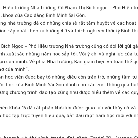
 Hiệu trưởng Nhà trường; Cô Phạm Thị Bích ngọc – Phó Hiệu t
, khoa của Cao đẳng Bình Minh Sài Gòn.
ng nhà trường đã có những chia sẻ rất tâm huyết về các hoạt
c cập nhật theo xu hướng 4.0 và thích nghi với thời kỳ Bình t
 Bích Ngọc – Phó Hiệu trưởng Nhà trường cũng có đôi lời gửi g
 xuất sắc những năm học sắp tới. Với ý chí và nghị lực của tu
họn của mình. Về phía Nhà trường, Ban giám hiệu và toàn thể q
mơ của mình”.
ân học viên được bày tỏ những điều còn trăn trở, những tâm tư
gười học của Bình Minh Sài Gòn dành cho các em. Thông qua buổ
từng chương trình đào tạo cũng như được hiểu thêm về các quy
iên Khóa 15 đã rất phấn khởi khi được giao lưu với thầy cô và
học tập trực tuyến hiệu quả, bắt đầu một năm học mới với n
uynh và thí sinh trước đại dịch Covid-19, Aurora S