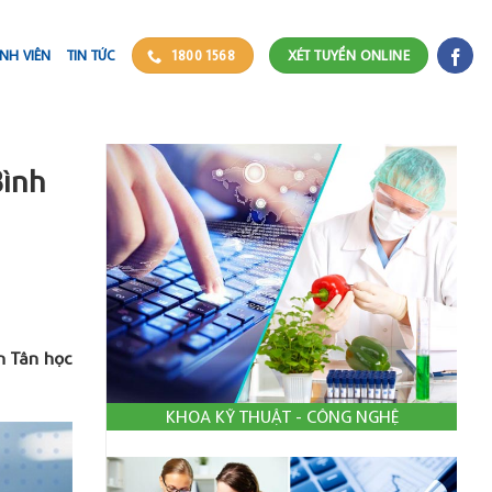
NH VIÊN
TIN TỨC
1800 1568
XÉT TUYỂN ONLINE
Bình
n Tân học
KHOA KỸ THUẬT - CÔNG NGHỆ