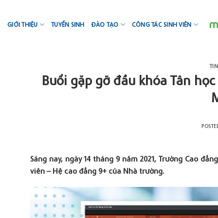
Skip
to
GIỚI THIỆU
TUYỂN SINH
ĐÀO TẠO
CÔNG TÁC SINH VIÊN
content
TI
Buổi gặp gỡ đầu khóa Tân học
M
POST
Sáng nay, ngày 14 tháng 9 năm 2021, Trường Cao đẳng
viên – Hệ cao đẳng 9+ của Nhà trường.