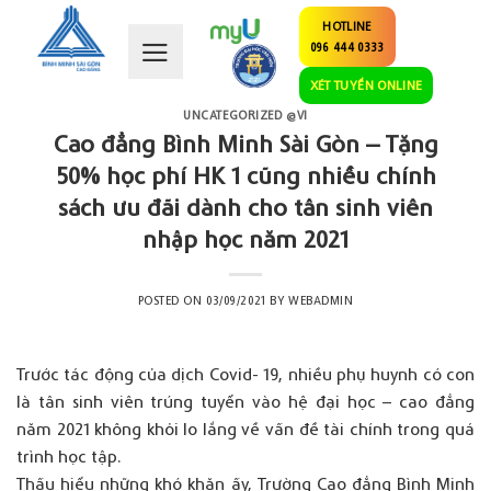
Skip
HOTLINE
to
096 444 0333
content
XÉT TUYỂN ONLINE
UNCATEGORIZED @VI
Cao đẳng Bình Minh Sài Gòn – Tặng
50% học phí HK 1 cũng nhiều chính
sách ưu đãi dành cho tân sinh viên
nhập học năm 2021
POSTED ON
03/09/2021
BY
WEBADMIN
Trước tác động của dịch Covid- 19, nhiều phụ huynh có con
là tân sinh viên trúng tuyển vào hệ đại học – cao đẳng
năm 2021 không khỏi lo lắng về vấn đề tài chính trong quá
trình học tập.
Thấu hiểu những khó khăn ấy, Trường Cao đẳng Bình Minh