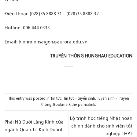
Điện thoại: (028)35 8888 31 – (028)35 8888 32
Hotline: 096 444 0333
Email: binhminhsaigon@aurora.edu.vn
TRUYỀN THÔNG
HUNGHAU EDUCATION
This entry was posted in
Tin tức
,
Tin tức - tuyển sinh
,
Tuyển sinh - Truyền
thông
. Bookmark the
permalink
.
Lộ trình học tiếng Nhật hoàn
Phái Nữ Dưới Lăng Kính của
chỉnh dành cho sinh viên tốt
ngành Quản Trị Kinh Doanh
nghiệp THPT