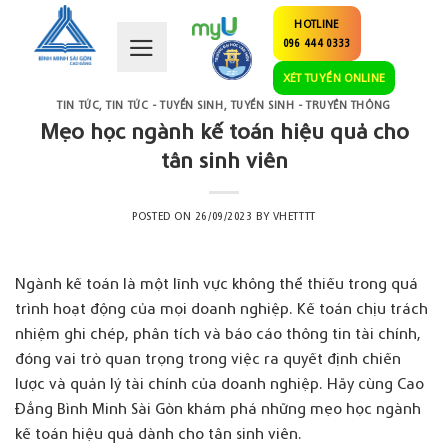
Skip
HOTLINE
to
096 444 0333
content
XÉT TUYỂN ONLINE
TIN TỨC
,
TIN TỨC - TUYỂN SINH
,
TUYỂN SINH - TRUYỀN THÔNG
Mẹo học ngành kế toán hiệu quả cho
tân sinh viên
POSTED ON
26/09/2023
BY
VHETTTT
Ngành kế toán
là một lĩnh vực không thể thiếu trong quá
trình hoạt động của mọi doanh nghiệp. Kế toán chịu trách
nhiệm ghi chép, phân tích và báo cáo thông tin tài chính,
đóng vai trò quan trọng trong việc ra quyết định chiến
lược và quản lý tài chính của doanh nghiệp. Hãy cùng
Cao
Đẳng Bình Minh Sài Gòn
khám phá những mẹo học ngành
kế toán hiệu quả dành cho tân sinh viên.