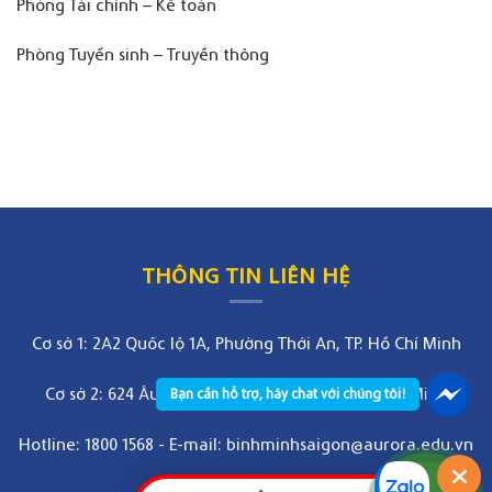
Phòng Tài chính – Kế toán
Phòng Tuyển sinh – Truyền thông
THÔNG TIN LIÊN HỆ
Cơ sở 1: 2A2 Quốc lộ 1A, Phường Thới An, TP. Hồ Chí Minh
Cơ sở 2: 624 Âu Cơ, Phường Bảy Hiền, TP. Hồ Chí Minh
Bạn cần hỗ trợ, hãy chat với chúng tôi!
Hotline: 1800 1568
-
E-mail: binhminhsaigon@aurora.edu.vn